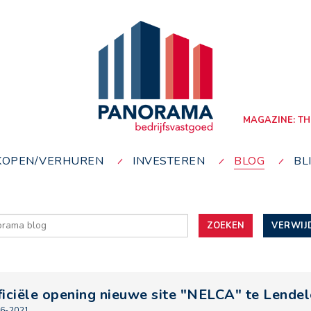
MAGAZINE: TH
KOPEN/VERHUREN
INVESTEREN
BLOG
BL
ZOEKEN
VERWIJ
ficiële opening nieuwe site "NELCA" te Lende
6-2021