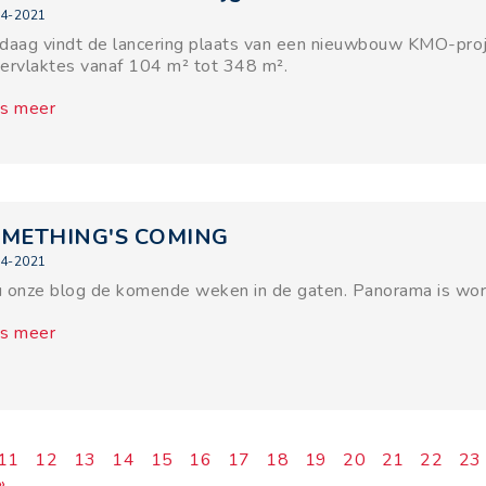
4-2021
daag vindt de lancering plaats van een nieuwbouw KMO-pro
ervlaktes vanaf 104 m² tot 348 m².
s meer
METHING'S COMING
4-2021
 onze blog de komende weken in de gaten. Panorama is work
s meer
11
12
13
14
15
16
17
18
19
20
21
22
23
»