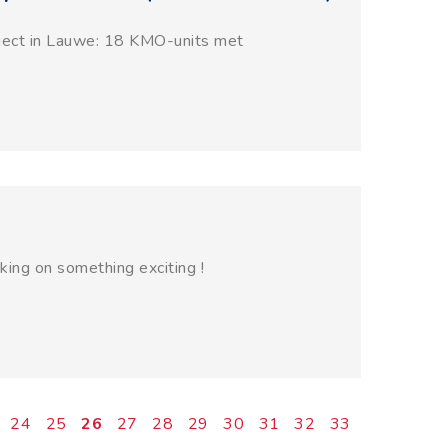
ject in Lauwe: 18 KMO-units met
ing on something exciting !
24
25
26
27
28
29
30
31
32
33