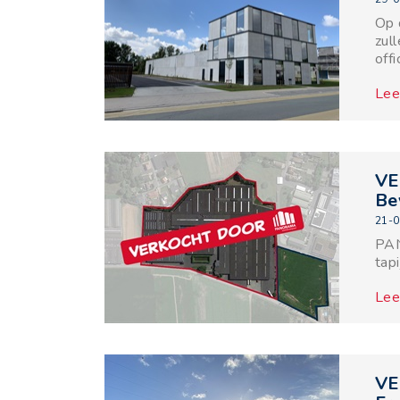
Op 
zul
off
Lee
VE
Be
21-0
PAN
tap
Lee
VE