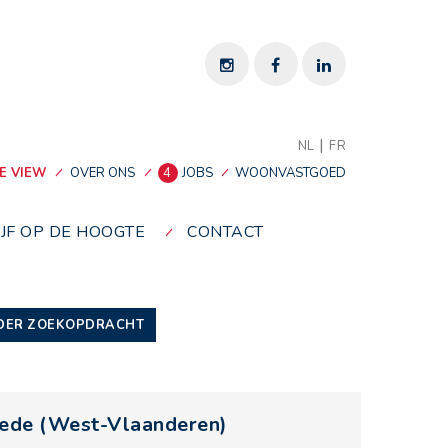
|
NL
FR
E VIEW
OVER ONS
4
JOBS
WOONVASTGOED
IJF OP DE HOOGTE
CONTACT
DER ZOEKOPDRACHT
lede (West-Vlaanderen)