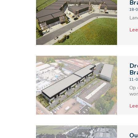
Br
18-0
Lan
Lee
Dr
Br
11-0
Op 
wor
Lee
Ou