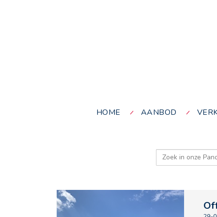
HOME
AANBOD
VER
Of
29-0