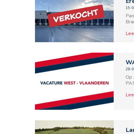
Er
15-0
Pan
Bra
Lee
WA
28-0
Op 
PAN
Lee
La