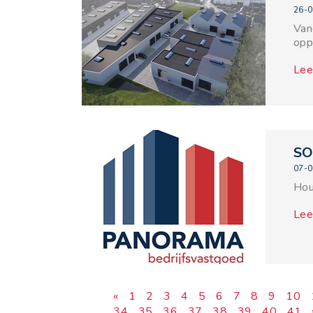
26-0
Van
opp
Lee
SO
07-0
Hou
Lee
«
1
2
3
4
5
6
7
8
9
10
34
35
36
37
38
39
40
41