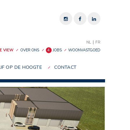
|
NL
FR
E VIEW
OVER ONS
4
JOBS
WOONVASTGOED
IJF OP DE HOOGTE
CONTACT