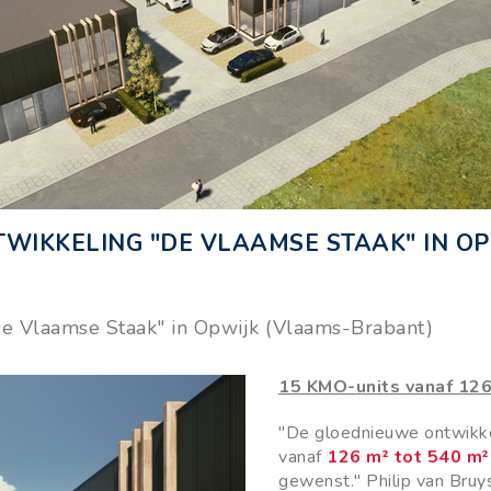
IKKELING "DE VLAAMSE STAAK" IN OP
e Vlaamse Staak" in Opwijk (Vlaams-Brabant)
15 KMO-units vanaf 12
"De gloednieuwe ontwikk
vanaf
126 m² tot 540 m²
gewenst." Philip van Bru