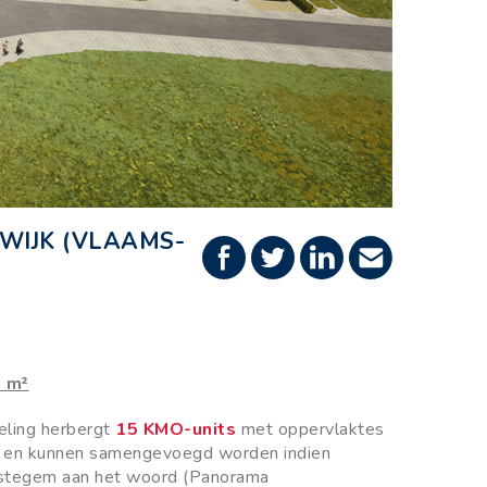
WIJK (VLAAMS-
6 m²
eling herbergt
15 KMO-units
met oppervlaktes
en kunnen samengevoegd worden indien
ystegem aan het woord
(Panorama