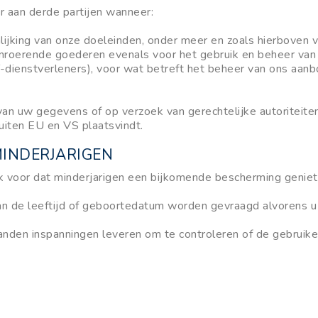
aan derde partijen wanneer:
ijking van onze doeleinden, onder meer en zoals hierboven v
 onroerende goederen evenals voor het gebruik en beheer van
-dienstverleners), voor wat betreft het beheer van ons aanb
 van uw gegevens of op verzoek van gerechtelijke autoriteite
uiten EU en VS plaatsvindt.
MINDERJARIGEN
ijk voor dat minderjarigen een bijkomende bescherming geni
 kan de leeftijd of geboortedatum worden gevraagd alvorens u 
nden inspanningen leveren om te controleren of de gebruike