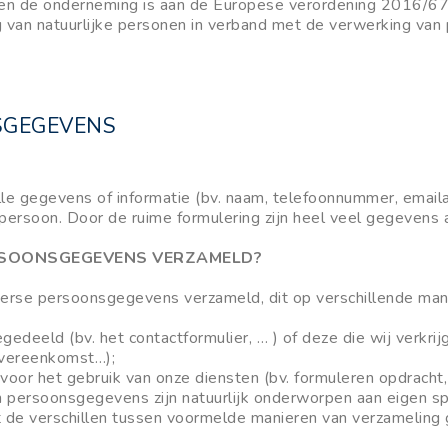
en de onderneming is aan de Europese verordening 2016/6
 van natuurlijke personen in verband met de verwerking van
NSGEGEVENS
e gegevens of informatie (bv. naam, telefoonnummer, email
r persoon. Door de ruime formulering zijn heel veel gegeven
RSOONSGEGEVENS VERZAMELD?
erse persoonsgegevens verzameld, dit op verschillende man
eeld (bv. het contactformulier, … ) of deze die wij verkrijg
overeenkomst…);
oor het gebruik van onze diensten (bv. formuleren opdracht,
n persoonsgegevens zijn natuurlijk onderworpen aan eigen sp
t de verschillen tussen voormelde manieren van verzameling