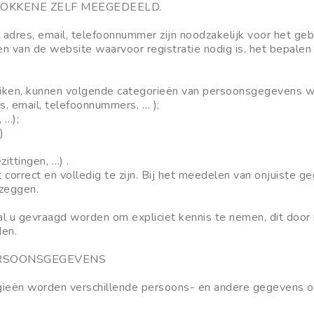
OKKENE ZELF MEEGEDEELD.
 adres, email, telefoonnummer zijn noodzakelijk voor het geb
en van de website waarvoor registratie nodig is, het bepalen
ruiken, kunnen volgende categorieën van persoonsgegevens 
s, email, telefoonnummers, … );
 …);
)
ittingen, …) .
rrect en volledig te zijn. Bij het meedelen van onjuiste ge
tzeggen.
 u gevraagd worden om expliciet kennis te nemen, dit door 
den.
ERSOONSGEGEVENS
gieën worden verschillende persoons- en andere gegevens o