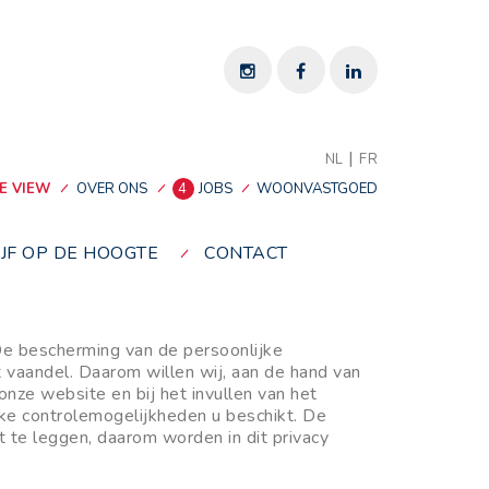
|
NL
FR
E VIEW
OVER ONS
4
JOBS
WOONVASTGOED
IJF OP DE HOOGTE
CONTACT
e bescherming van de persoonlijke
t vaandel. Daarom willen wij, aan de hand van
nze website en bij het invullen van het
e controlemogelijkheden u beschikt. De
 te leggen, daarom worden in dit privacy