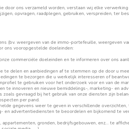
 door ons verzameld worden, verstaan wij elke verwerking 
jzigen, opvragen, raadplegen, gebruiken, verspreiden, ter be
 (bv. weergeven van de immo-portefeuille, weergeven van o
oor ons vooropgestelde doeleinden:
onze commerciële doeleinden en te informeren over ons aan
e te delen en aanbiedingen af te stemmen op de door u meeg
edingen te bezorgen die u werkelijk interesseren of beantwo
fiel te gebruiken voor het onderzoek voor en van de markt
en te innoveren en nieuwe bemiddelings-, marketing- en adv
oals gevraagd bij het gebruik van onze diensten zijn belang
rospecten per pand.
de gegevens weer te geven in verschillende overzichten, tab
- en advertentiediensten te beoordelen en bijkomend te ve
appartementen, gronden, bedrijfsgebouwen, enz… te afficher
 sociale media, … )