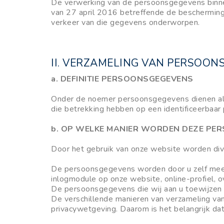
De verwerking van de persoonsgegevens binn
van 27 april 2016 betreffende de bescherming
verkeer van die gegevens onderworpen.
II. VERZAMELING VAN PERSOO
a. DEFINITIE PERSOONSGEGEVENS
Onder de noemer persoonsgegevens dienen all
die betrekking hebben op een identificeerbaa
b. OP WELKE MANIER WORDEN DEZE PE
Door het gebruik van onze website worden div
De persoonsgegevens worden door u zelf meeged
inlogmodule op onze website, online-profiel, 
De persoonsgegevens die wij aan u toewijzen v
De verschillende manieren van verzameling va
privacywetgeving. Daarom is het belangrijk da