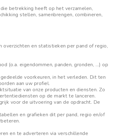
die betrekking heeft op het verzamelen,
schikking stellen, samenbrengen, combineren,
verzichten en statistieken per pand of regio,
bod (o.a. eigendommen, panden, gronden, …) op
edeelde voorkeuren, in het verleden. Dit ten
orden aan uw profiel.
situatie van onze producten en diensten. Zo
ertentiediensten op de markt te lanceren.
rijk voor de uitvoering van de opdracht. De
ellen en grafieken dit per pand, regio en/of
rbeteren.
en en te adverteren via verschillende