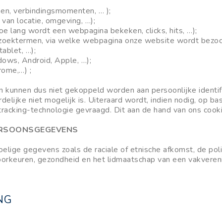
sen, verbindingsmomenten, … );
van locatie, omgeving, …);
 lang wordt een webpagina bekeken, clicks, hits, …);
(zoektermen, via welke webpagina onze website wordt bezoc
ablet, …);
ws, Android, Apple, …);
rome,…) ;
 kunnen dus niet gekoppeld worden aan persoonlijke identifi
lijke niet mogelijk is. Uiteraard wordt, indien nodig, op b
tracking-technologie gevraagd. Dit aan de hand van ons coo
PERSOONSGEGEVENS
elige gegevens zoals de raciale of etnische afkomst, de pol
oorkeuren, gezondheid en het lidmaatschap van een vakveren
NG