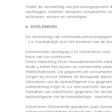
Onder de verwerking van persoonsgegevens die
vastleggen, ordenen, bewaren, actualiseren, wi
archiveren, wissen en vernietigen.
b. DOELEINDEN
De verwerking van voormelde persoonsgegevens
…) is noodzakelijk voor het bereiken van de d
Commerciële opvolging U te contacteren voor 
basis van uw voorkeuren.
Direct Marketing Onze nieuwsbrieven/info med
einde u enkel het nieuws en commerciële aanbi
Marktonderzoek Uw gegevens en consumentenpro
zorgen wij ervoor telkens de bestaande dienst
Informeren van de opdrachtgever Uw gegevens z
onderneming krijgt zo o.a. een overzicht van p
Opmaken van statistische gegevens De verzamel
opdrachtgever om de bemiddelings-, marketing
Adverteren Onroerende goederen zoals huizen, 
communicatiemiddelen (portaalsites, websites,