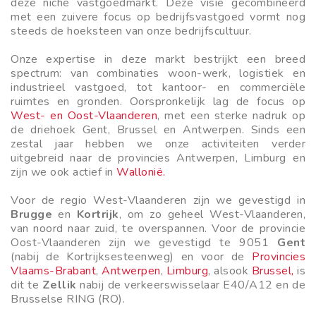
deze niche vastgoedmarkt. Deze
visie gecombineerd
met een zuivere focus op bedrijfsvastgoed
vormt nog
steeds de hoeksteen van onze bedrijfscultuur.
Onze expertise
in deze markt bestrijkt een breed
spectrum: van combinaties woon-werk, logistiek en
industrieel vastgoed, tot kantoor- en commerciële
ruimtes
en gronden. Oorspronkelijk lag de focus op
West- en Oost-Vlaanderen
, met een sterke nadruk op
de driehoek Gent, Brussel en Antwerpen. Sinds een
zestal jaar hebben we onze activiteiten verder
uitgebreid naar de provincies Antwerpen, Limburg en
zijn we ook actief in
Wallonië.
Voor de regio West-Vlaanderen zijn we gevestigd in
Brugge
en
Kortrijk
, om zo geheel West-Vlaanderen,
van noord naar zuid, te overspannen. Voor de provincie
Oost-Vlaanderen zijn we gevestigd te 9051
Gent
(nabij de Kortrijksesteenweg) en voor de
Provincies
Vlaams-Brabant
,
Antwerpen
,
Limburg
, alsook
Brussel,
is
dit te
Zellik
nabij de verkeerswisselaar E40/A12 en de
Brusselse RING (RO).