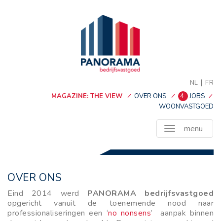
|
NL
FR
MAGAZINE: THE VIEW
OVER ONS
4
JOBS
WOONVASTGOED
menu
OVER ONS
Eind 2014 werd
PANORAMA bedrijfsvastgoed
opgericht vanuit de toenemende nood naar
professionaliseringen een ‘
no nonsens
’
aanpak binnen