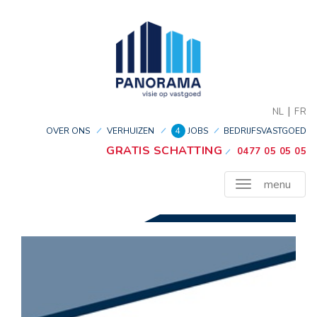
|
NL
FR
OVER ONS
VERHUIZEN
4
JOBS
BEDRIJFSVASTGOED
GRATIS SCHATTING
0477 05 05 05
menu