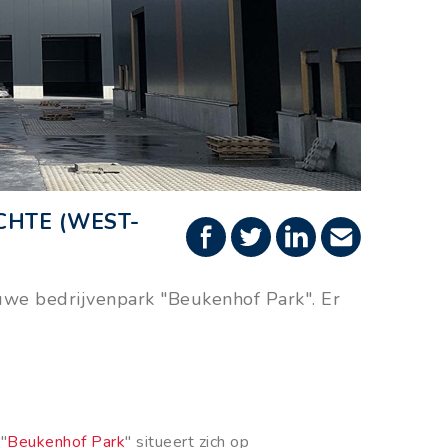
CHTE (WEST-
uwe bedrijvenpark "Beukenhof Park". Er
"
Beukenhof Park
" situeert zich op