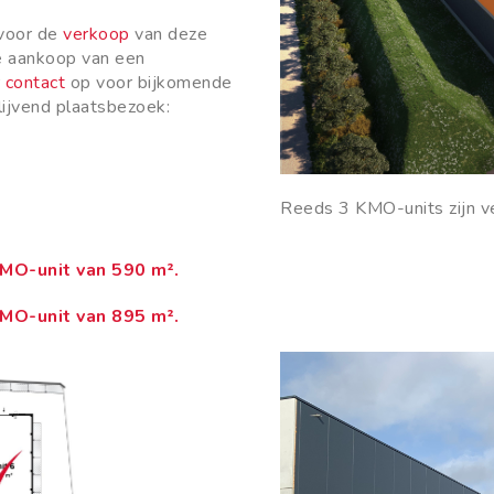
 voor de
verkoop
van deze
de aankoop van een
r
contact
op voor bijkomende
blijvend plaatsbezoek:
Reeds 3 KMO-units zijn v
KMO-unit van 590 m².
KMO-unit van 895 m².