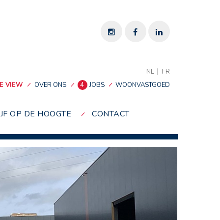
|
NL
FR
E VIEW
OVER ONS
4
JOBS
WOONVASTGOED
IJF OP DE HOOGTE
CONTACT