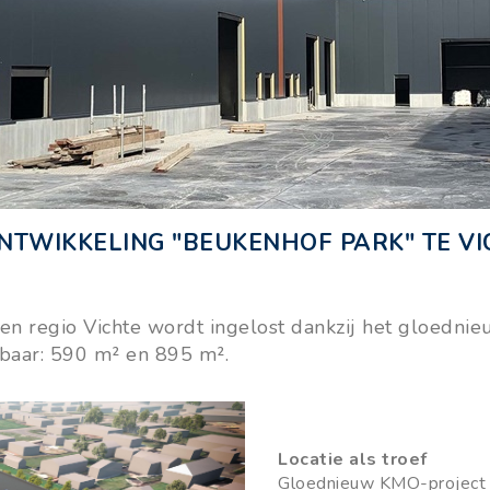
WIKKELING "BEUKENHOF PARK" TE VI
n regio Vichte wordt ingelost dankzij het gloednie
kbaar: 590 m² en 895 m².
Locatie als troef
Gloednieuw KMO-project 