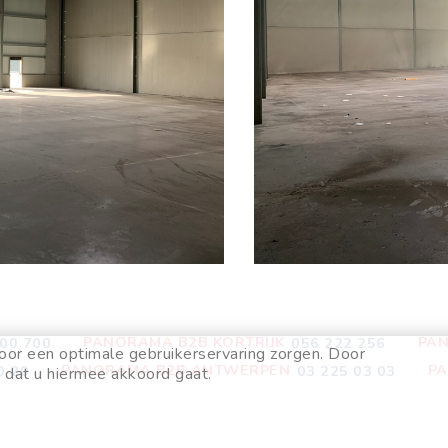
PANORAMA B2B KORTRIJK
PAN
00 700
056 222 256
oor een optimale gebruikerservaring zorgen. Door
PANORAMA B2B ANTWERPEN
PA
0 20
03 225 03 03
 dat u hiermee akkoord gaat.