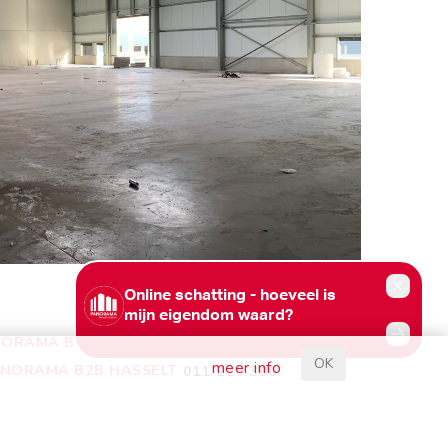
ORAMA B2B GENT
09 225 09 09
OK
meer info
NORAMA B2B HASSELT
011 220 300