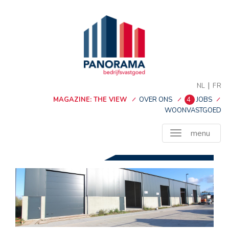
|
NL
FR
MAGAZINE: THE VIEW
OVER ONS
4
JOBS
WOONVASTGOED
menu