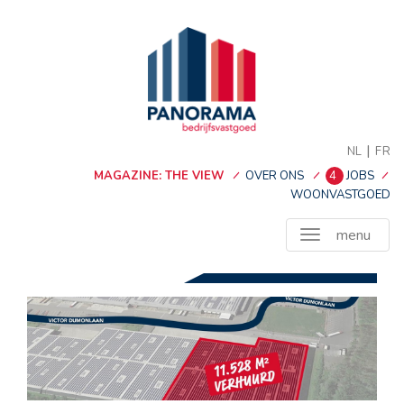
|
NL
FR
MAGAZINE: THE VIEW
OVER ONS
4
JOBS
WOONVASTGOED
menu