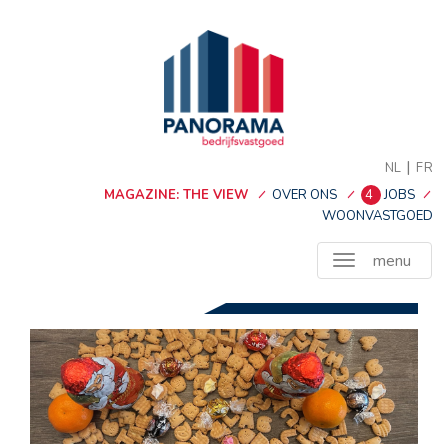
|
NL
FR
MAGAZINE: THE VIEW
OVER ONS
4
JOBS
WOONVASTGOED
menu