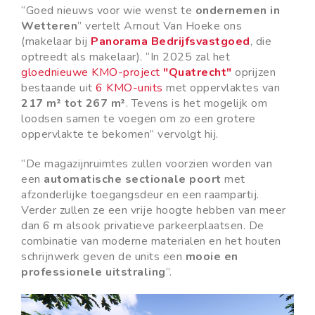
“Goed nieuws voor wie wenst te
ondernemen in
Wetteren
” vertelt Arnout Van Hoeke ons
(makelaar bij
Panorama Bedrijfsvastgoed
, die
optreedt als makelaar). “In 2025 zal het
gloednieuwe KMO-project
"Quatrecht"
oprijzen
bestaande uit
6 KMO-units
met oppervlaktes van
217 m² tot 267 m²
. Tevens is het mogelijk om
loodsen samen te voegen om zo een grotere
oppervlakte te bekomen” vervolgt hij.
“De magazijnruimtes zullen voorzien worden van
een
automatische sectionale poort
met
afzonderlijke toegangsdeur en een raampartij.
Verder zullen ze een vrije hoogte hebben van meer
dan 6 m alsook privatieve parkeerplaatsen. De
combinatie van moderne materialen en het houten
schrijnwerk geven de units een
mooie en
professionele uitstraling
”.