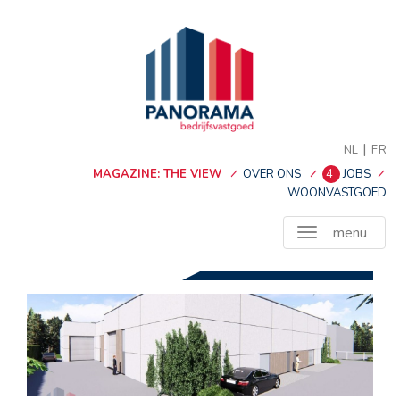
|
NL
FR
MAGAZINE: THE VIEW
OVER ONS
4
JOBS
WOONVASTGOED
menu