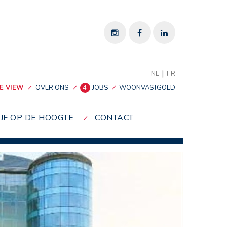
|
NL
FR
E VIEW
OVER ONS
4
JOBS
WOONVASTGOED
IJF OP DE HOOGTE
CONTACT