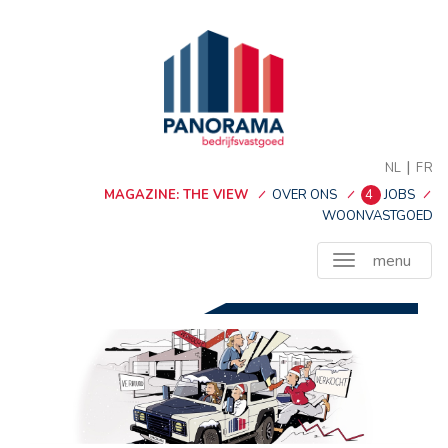
|
NL
FR
MAGAZINE: THE VIEW
OVER ONS
4
JOBS
WOONVASTGOED
menu