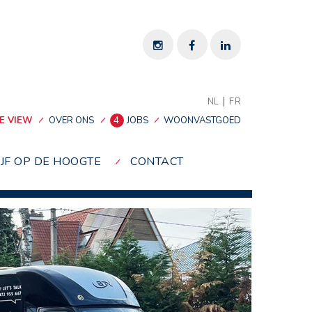
|
NL
FR
E VIEW
OVER ONS
4
JOBS
WOONVASTGOED
IJF OP DE HOOGTE
CONTACT