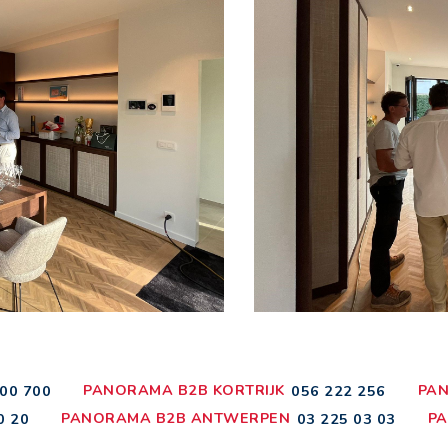
PANORAMA B2B KORTRIJK
PAN
00 700
056 222 256
PANORAMA B2B ANTWERPEN
PA
0 20
03 225 03 03