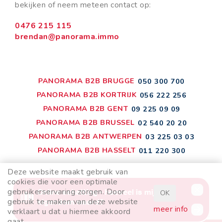
bekijken of neem meteen contact op:
0476 215 115
brendan@panorama.immo
PANORAMA B2B BRUGGE
050 300 700
PANORAMA B2B KORTRIJK
056 222 256
PANORAMA B2B GENT
09 225 09 09
PANORAMA B2B BRUSSEL
02 540 20 20
PANORAMA B2B ANTWERPEN
03 225 03 03
PANORAMA B2B HASSELT
011 220 300
Deze website maakt gebruik van
cookies die voor een optimale
gebruikerservaring zorgen. Door
OK
disclaimer
privacyvoorwaarden
gebruik te maken van deze website
meer info
verklaart u dat u hiermee akkoord
cookiebeleid
gaat.