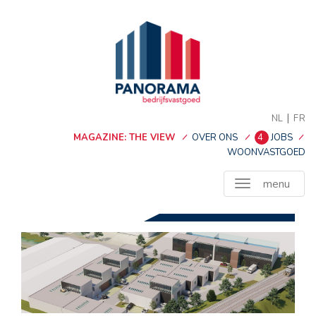
|
NL
FR
MAGAZINE: THE VIEW
OVER ONS
4
JOBS
WOONVASTGOED
menu