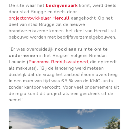
De site waar het
bedrijvenpark
komt, werd deels
door stad Brugge en deels door
projectontwikkelaar
Hercull
aangekocht. Op het
deel van stad Brugge zal de nieuwe
brandweerkazerne komen, het deel van Hercull zal
bebouwd worden met bedrijfsverzamelgebouwen.
“Er was overduidelijk
nood aan ruimte om te
ondernemen
in het Brugse” volgens Brendan
Louagie (
Panorama Bedrijfsvastgoed
, die optreedt
als makelaar). “Bij de lancering werd meteen
duidelijk dat de vraag het aanbod énorm oversteeg.
In een mum van tijd was 65 % van de KMO-units
zonder kantoor verkocht. Voor veel ondernemers uit
de regio komt dit project als een geschenk uit de
hemel”.