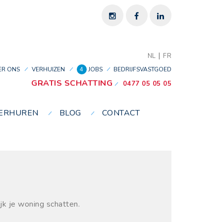
|
NL
FR
ER ONS
VERHUIZEN
4
JOBS
BEDRIJFSVASTGOED
GRATIS SCHATTING
0477 05 05 05
VERHUREN
BLOG
CONTACT
k je woning schatten.