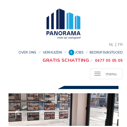
|
NL
FR
OVER ONS
VERHUIZEN
4
JOBS
BEDRIJFSVASTGOED
GRATIS SCHATTING
0477 05 05 05
menu