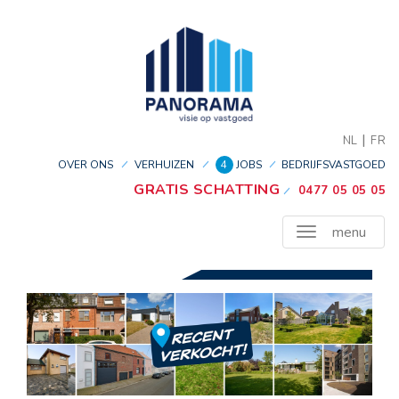
|
NL
FR
OVER ONS
VERHUIZEN
4
JOBS
BEDRIJFSVASTGOED
GRATIS SCHATTING
0477 05 05 05
menu