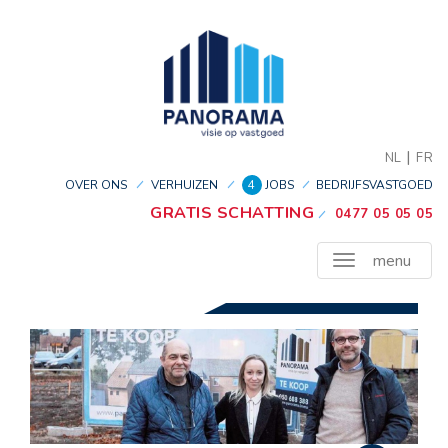
|
NL
FR
OVER ONS
VERHUIZEN
4
JOBS
BEDRIJFSVASTGOED
GRATIS SCHATTING
0477 05 05 05
menu