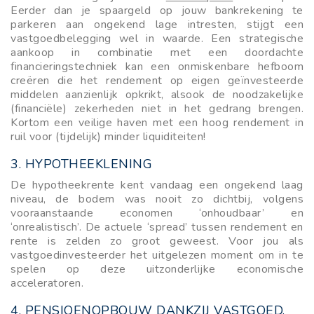
Eerder dan je spaargeld op jouw bankrekening te
parkeren aan ongekend lage intresten, stijgt een
vastgoedbelegging wel in waarde. Een strategische
aankoop in combinatie met een doordachte
financieringstechniek kan een onmiskenbare hefboom
creëren die het rendement op eigen geïnvesteerde
middelen aanzienlijk opkrikt, alsook de noodzakelijke
(financiële) zekerheden niet in het gedrang brengen.
Kortom een veilige haven met een hoog rendement in
ruil voor (tijdelijk) minder liquiditeiten!
3.
HYPOTHEEKLENING
De hypotheekrente kent vandaag een ongekend laag
niveau, de bodem was nooit zo dichtbij, volgens
vooraanstaande economen ‘onhoudbaar’ en
‘onrealistisch’. De actuele ‘spread’ tussen rendement en
rente is zelden zo groot geweest. Voor jou als
vastgoedinvesteerder het uitgelezen moment om in te
spelen op deze uitzonderlijke economische
acceleratoren.
4.
PENSIOENOPBOUW DANKZIJ VASTGOED.