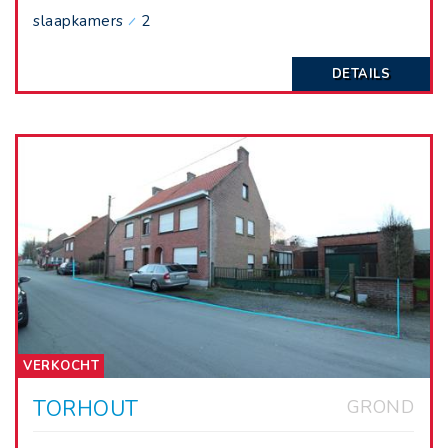
slaapkamers
2
DETAILS
VERKOCHT
TORHOUT
GROND