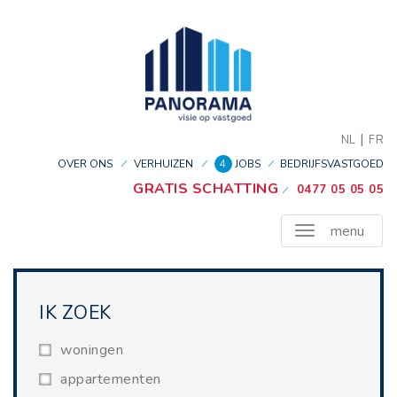
|
NL
FR
OVER ONS
VERHUIZEN
4
JOBS
BEDRIJFSVASTGOED
GRATIS SCHATTING
0477 05 05 05
menu
IK ZOEK
woningen
appartementen